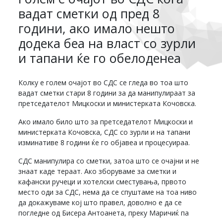
вадат сметки од пред 8
години, ако имало нешто
додека беа на власт со зурли
и тапани ќе го обелоденеа
Колку е голем очајот во СДС се гледа во тоа што
вадат сметки стари 8 години за да манипулираат за
претседателот Мицкоски и министерката Кочовска.
Ако имало било што за претседателот Мицкоски и
министерката Кочовска, СДС со зурли и на тапани
изминативе 8 години ќе го објавеа и процесуираа.
СДС манипулира со сметки, затоа што се очајни и не
знаат каде тераат. Ако зборуваме за сметки и
кафански ручеци и хотелски сместувања, првото
место оди за СДС, нема да се спуштаме на тоа ниво
да докажуваме кој што правел, доволно е да се
погледне од Бисера Антоанета, преку Маричиќ па