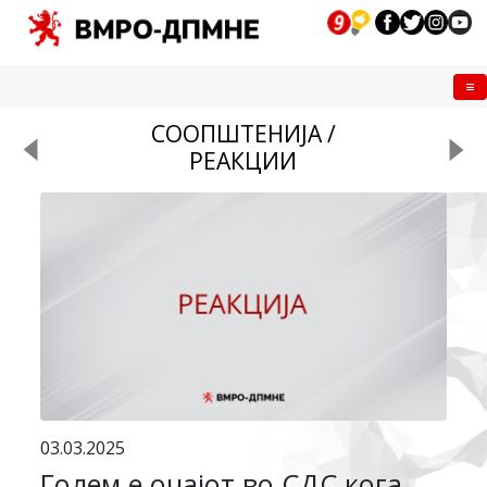
Me
СООПШТЕНИЈА /
РЕАКЦИИ
03.03.2025
Голем е очајот во СДС кога