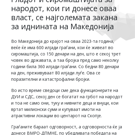
народот, кои ги донесе оваа
власт, се најголемата закана
за иднината на Македонија
Во Македонија до крајот на оваа 2023-та година,
веќе ќе има 600 илјади граѓани, кои ќе живеат во
сиромаштија, со 150 денари на ден, што е секој трет
човек во државата, а таа бројка пред само неколку
години била 360 илјади граѓани. Со бедни 80 денари
на ден, преживуваат 80 илјади луѓе. Ова се
поразителни и катастрофални бројки.
Во исто време сведоци сме дека функционерите на
ДУИ и СДС, секој ден се богатат на грбот на народот
и тоа не само они, туку и нивните деца и внуци, кои
вртат милионски суми и купуваат имоти на
атрактивни локации во центарот на Скопје.
Граѓаните бараат одговорност, а одговорноста ќе ја
донесе ВМРО-ДПМНЕ, по убедливата победата на