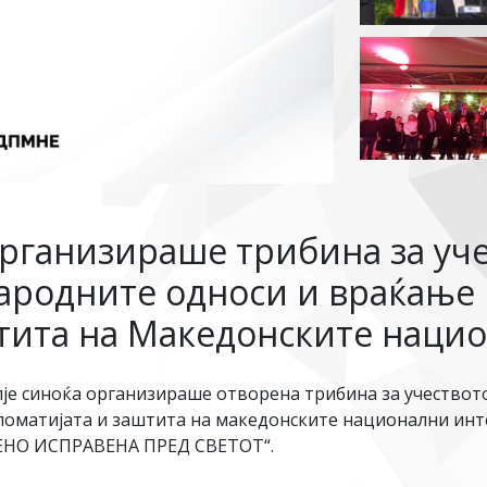
ганизираше трибина за уче
ародните односи и враќање 
тита на Македонските наци
е синоќа организираше отворена трибина за учествот
ломатијата и заштита на македонските национални инт
ЕНО ИСПРАВЕНА ПРЕД СВЕТОТ“.