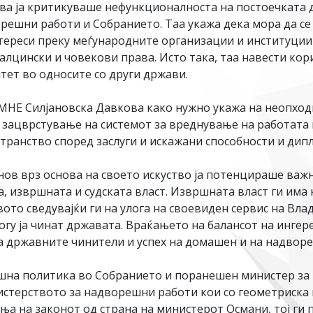
ва ја критикуваше нефункционалноста на постоечката
орешни работи и Собранието. Таа укажа дека мора да с
тереси преку меѓународните организации и институции
алцински и човекови права. Исто така, таа навести ко
тет во односите со други држави.
НЕ Силјановска Давкова како нужно укажа на неопход
у зацврстување на системот за вреднување на работата
странство според заслуги и искажани способности и ди
ов врз основа на своето искуство ја потенцираше важ
, извршната и судската власт. Извршната власт ги им
ото сведувајќи ги на улога на своевиден сервис на Влад
гу ја чинат државата. Враќањето на балансот на ингер
 државните чинители и успех на домашен и на надворе
ешна политика во Собранието и поранешен министер з
истерството за надворешни работи кои со геометриска 
ања на законот од страна на министерот Османи, тој г