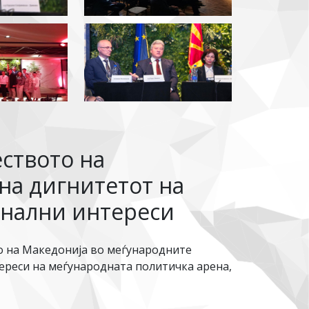
ството на
на дигнитетот на
онални интереси
о на Македонија во меѓународните
ереси на меѓународната политичка арена,