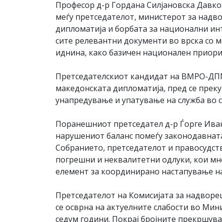
Професор д-р Гордана Силјановска Давко
меѓу претседателот, министерот за надв
дипломатија и борбата за национални ин
сите релевантни документи во врска со м
иднина, како базичен национален приори
Претседателскиот кандидат на ВМРО-ДПМ
македонската дипломатија, пред се прек
унапредување и упатување на служба во 
Поранешниот претседател д-р Ѓорге Иван
нарушениот баланс помеѓу законодавната
Собранието, претседателот и правосудств
погрешни и неквалитетни одлуки, кои мно
елемент за координирано настапување на
Претседателот на Комисијата за надвор
се осврна на актуелните слабости во Мин
седум години. Покрај бројните прекршув