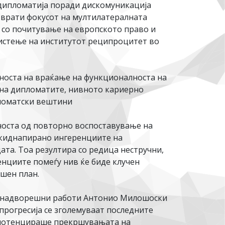
 дипломатија поради дискомуникација
е врати фокусот на мултилатералната
 со почитување на европското право и
ристење на институтот реципроцитет во
носта на враќање на функционалноста на
 на дипломатите, нивното кариерно
пломатски вештини
носта од повторно воспоставување на
а киднапирано ингеренциите на
ата. Тоа резултира со редица нестручни,
енциите помеѓу нив ќе биде клучен
шен план.
а надворешни работи Антонио Милошоски
прогресија се зголемуваат последните
и потенцираше прекршувањата на