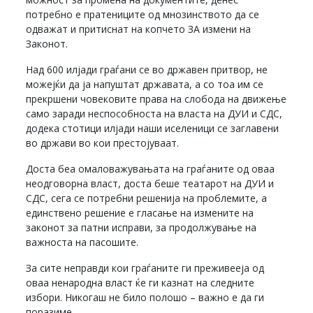
потребно е пратениците од мнозинството да се
одважат и притиснат на копчето ЗА измени на
Законот.
Над 600 илјади граѓани се во државен притвор, не
можејќи да ја напуштат државата, а со тоа им се
прекршени човековите права на слобода на движење
само заради неспособноста на власта на ДУИ и СДС,
додека стотици илјади наши иселеници се заглавени
во држави во кои престојуваат.
Доста беа омаловажувањата на граѓаните од оваа
неодговорна власт, доста беше театарот на ДУИ и
СДС, сега се потребни решенија на проблемите, а
единствено решение е гласање на измените на
законот за патни исправи, за продолжување на
важноста на пасошите.
За сите неправди кои граѓаните ги преживееја од
оваа ненародна власт ќе ги казнат на следните
избори. Никогаш не било полошо – важно е да ги
поразиме.