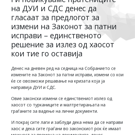
на ДУИ и СДС денес да
гласаат за предлогот за
измени на Законот за патни
исправи – единственото
решение за излез од хаосот
кои тие го оставија
Денес на дневен ред на седница на Собранието се
измените на Законот за патни исправи, измени со кои
ќе се овозможи решавање на кризата која ја
направија ДУИ и СДС.
Овие законски измени се единствениот излез од
хаосот со турканиците и малтретирањата на
граѓаните за вадење на лични документи.
И покрај сите лаги и заблуди дека нема да се направи
хаос и дека сите граѓани во законскиот рок ќе имаат
можност за промена на документите, денес