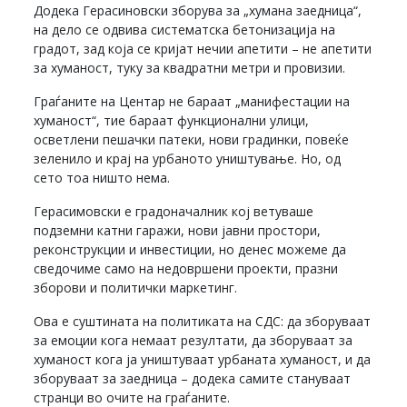
Додека Герасиновски зборува за „хумана заедница“,
на дело се одвива систематска бетонизација на
градот, зад која се кријат нечии апетити – не апетити
за хуманост, туку за квадратни метри и провизии.
Граѓаните на Центар не бараат „манифестации на
хуманост“, тие бараат функционални улици,
осветлени пешачки патеки, нови градинки, повеќе
зеленило и крај на урбаното уништување. Но, од
сето тоа ништо нема.
Герасимовски е градоначалник кој ветуваше
подземни катни гаражи, нови јавни простори,
реконструкции и инвестиции, но денес можеме да
сведочиме само на недовршени проекти, празни
зборови и политички маркетинг.
Ова е суштината на политиката на СДС: да зборуваат
за емоции кога немаат резултати, да зборуваат за
хуманост кога ја уништуваат урбаната хуманост, и да
зборуваат за заедница – додека самите стануваат
странци во очите на граѓаните.