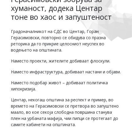
хуманост, додека Центар
тоне во хаос и запуштеност
Градоначалникот на СДС во Центар, Горан
Герасимовски, повторно се обидува со празна
реторика да го прикрие целосниот неуспех во
водењето на општината.
Наместо проекти, жителите добиваат флоскули.
Наместо инфраструктура, добиваат настани и објави.
Наместо подобар живот – добиваат политичка
хипокризија.
Центар, некогаш општина за респект и пример, во
времето на Герасимовски се претвора во запуштено
маало, во кое секоја слободна површина станува
плен на урбаната мафија, чии пипци се протегаат до
самите кабинети на општината.