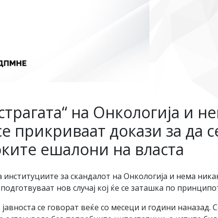
страгата“ на Онкологија и н
е прикриваат докази за да с
ките ешалони на власта
а институциите за скандалот на Онкологија и нема ника
подготвуваат нов случај кој ќе се заташка по принципо
авноста се говорат веќе со месеци и години наназад. С