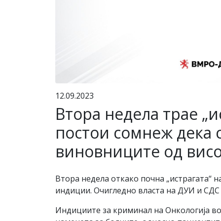
12.09.2023
Втора недела трае „и
постои сомнеж дека с
виновниците од висо
Втора недела откако почна „истрагата“ н
индиции. Очигледно власта на ДУИ и СДС 
Индициите за криминал на Онкологија во ј