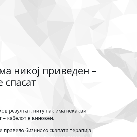
ема никој приведен –
е спасат
ков резултат, ниту пак има некакви
т – кабелот е виновен.
е правело бизнис со скапата терапија