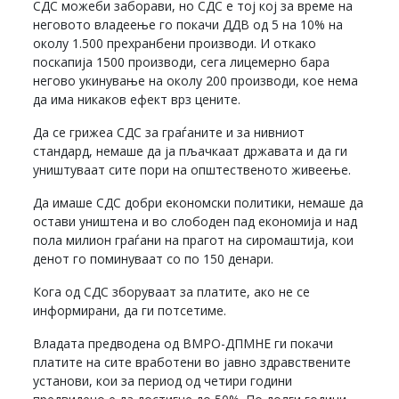
СДС можеби заборави, но СДС е тој кој за време на
неговото владеење го покачи ДДВ од 5 на 10% на
околу 1.500 прехранбени производи. И откако
поскапија 1500 производи, сега лицемерно бара
негово укинување на околу 200 производи, кое нема
да има никаков ефект врз цените.
Да се грижеа СДС за граѓаните и за нивниот
стандард, немаше да ја пљачкаат државата и да ги
уништуваат сите пори на општественото живеење.
Да имаше СДС добри економски политики, немаше да
остави уништена и во слободен пад економија и над
пола милион граѓани на прагот на сиромаштија, кои
денот го поминуваат со по 150 денари.
Кога од СДС зборуваат за платите, ако не се
информирани, да ги потсетиме.
Владата предводена од ВМРО-ДПМНЕ ги покачи
платите на сите вработени во јавно здравствените
установи, кои за период од четири години