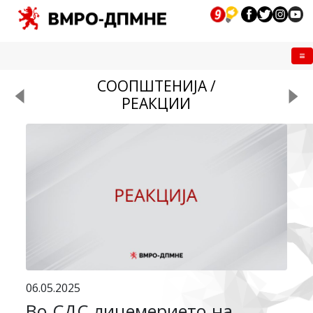
Me
СООПШТЕНИЈА /
РЕАКЦИИ
06.05.2025
Во СДС лицемерието на