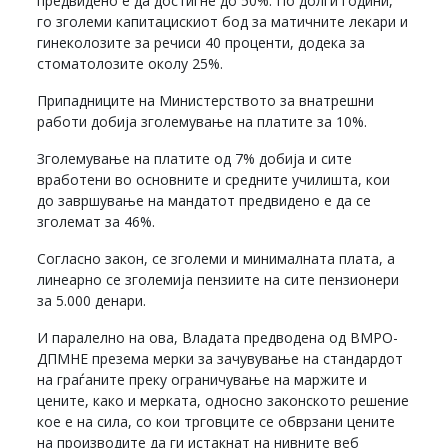
предвидено е да достигне до 50%. По долги години,
го зголеми капитацискиот бод за матичните лекари и
гинеколозите за речиси 40 проценти, додека за
стоматолозите околу 25%.
Припадниците на Министерството за внатрешни
работи добија зголемување на платите за 10%.
Зголемување на платите од 7% добија и сите
вработени во основните и средните училишта, кои
до завршување на мандатот предвидено е да се
зголемат за 46%.
Согласно закон, се зголеми и минималната плата, а
линеарно се зголемија пензиите на сите пензионери
за 5.000 денари.
И паралелно на ова, Владата предводена од ВМРО-
ДПМНЕ презема мерки за зачувување на стандардот
на граѓаните преку ограничување на маржите и
цените, како и мерката, односно законското решение
кое е на сила, со кои трговците се обврзани цените
на производите да ги истакнат на нивните веб