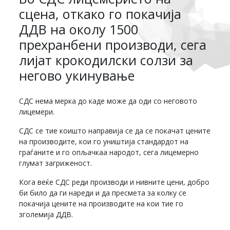
сцена, откако го покачија
ДДВ на околу 1500
прехранбени производи, сега
лијат крокодилски солзи за
негово укинување
СДС нема мерка до каде може да оди со неговото
лицемери.
СДС се тие коишто направија се да се покачат цените
на производите, кои го уништија стандардот на
граѓаните и го опљачкаа народот, сега лицемерно
глумат загриженост.
Кога веќе СДС реди производи и нивните цени, добро
би било да ги нареди и да пресмета за колку се
покачија цените на производите на кои тие го
зголемија ДДВ.