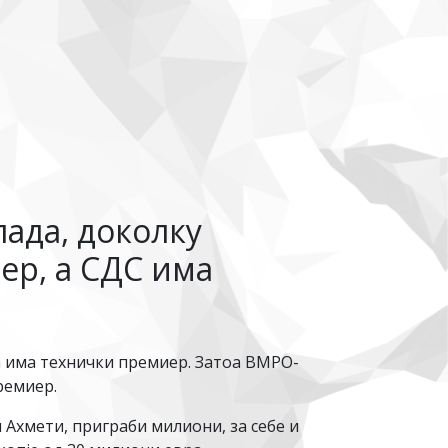
ада, доколку
ер, а СДС има
да има технички премиер. Затоа ВМРО-
ремиер.
 Ахмети, приграби милиони, за себе и