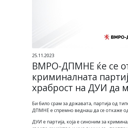
25.11.2023
ВМРО-ДПМНЕ ќе се от
криминалната партиј
храброст на ДУИ да м
Би било срам за државата, партија од ти
ДПМНЕ е спремно веднаш да се откаже од
ДУИ е партија, која е синоним за кримина