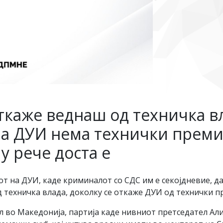
каже веднаш од техничка вл
а ДУИ нема технички преми
у рече доста е
пот на ДУИ, каде криминалот со СДС им е секојдневие, 
 техничка влада, доколку се откаже ДУИ од технички п
л во Македонија, партија каде нивниот претседател Али