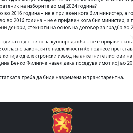
атеник на изборите во мај 2024 година?
о во 2016 година – не е пријавен кога бил министер, а г
во во 2016 година – не е пријавен кога бил министер, а г
они денари, стекнати на основ на договор за градба во 2
година со договор за купопродажба – не е пријавен кога
огласно законските надлежности ќе поднесе претстав
 копија од електронски извод на анкетните листови на 
дина Венко Филипче навел дека поседува имот кој во 20
стапката треба да биде навремена и транспарентна.