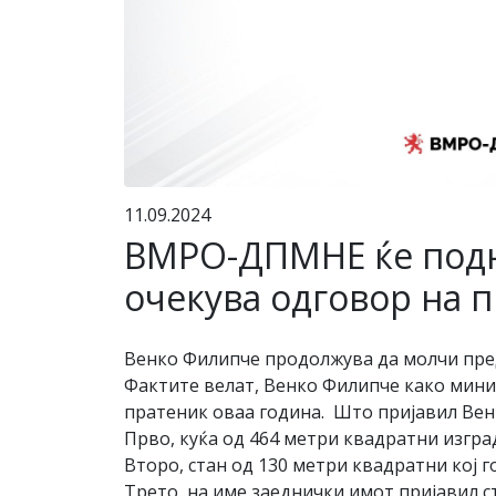
11.09.2024
ВМРО-ДПМНЕ ќе подне
очекува одговор на
Венко Филипче продолжува да молчи пре
Фактите велат, Венко Филипче како минис
пратеник оваа година. Што пријавил Вен
Прво, куќа од 464 метри квадратни изгра
Второ, стан од 130 метри квадратни кој г
Трето, на име заеднички имот пријавил с