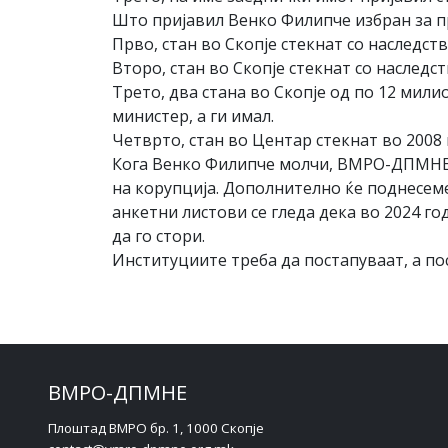
Што пријавил Венко Филипче избран за пр
Прво, стан во Скопје стекнат со наследств
Второ, стан во Скопје стекнат со наследст
Трето, два стана во Скопје од по 12 мили
министер, а ги имал.
Четврто, стан во Центар стекнат во 2008 
Кога Венко Филипче молчи, ВМРО-ДПМНЕ с
на корупција. Дополнително ќе поднесеме
анкетни листови се гледа дека во 2024 го
да го стори.
Институциите треба да постапуваат, а по
ВМРО-ДПМНЕ
Плоштад ВМРО бр. 1, 1000 Скопје