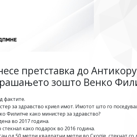
се претставка до Антикоруп
 прашањето зошто Венко Фил
д фактите.
тер за здравство криел имот. Имотот што го поседувал
ко Филипче како министер за здравство?
дена во 2017 година.
о стекнал како подарок во 2016 година.
тан од 50 метри квадратни метри во Скопје стекнат со 