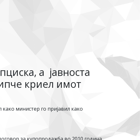
циска, а јавноста
ипче криел имот
 како министер го пријавил како
договор за купопродажба во 2010 година.