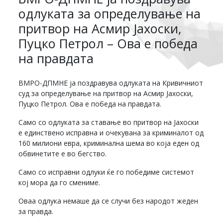
одлуката за определување на
притвор на Асмир Јахоски,
Пуцко Петрол – Ова е победа
на правдата
ВМРО-ДПМНЕ ја поздравува одлуката на Кривичниот
суд за определување на притвор на Асмир Јахоски,
Пуцко Петрол. Ова е победа на правдата.
Само со одлуката за ставање во притвор на Јахоски
е единствено исправна и очекувана за криминалот од
160 милиони евра, криминална шема во која еден од
обвинетите е во бегство.
Само со исправни одлуки ќе го победиме системот
кој мора да го смениме.
Оваа одлука немаше да се случи без народот жеден
за правда.