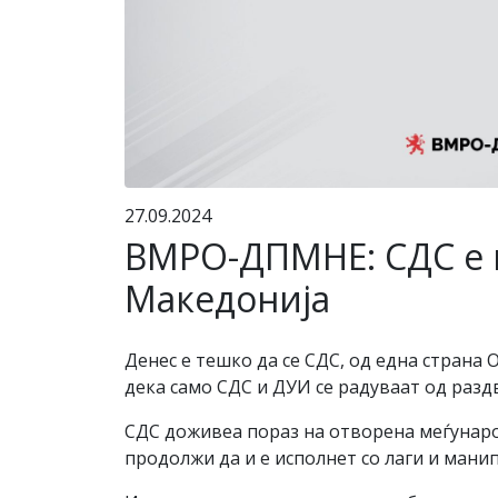
27.09.2024
ВМРО-ДПМНЕ: СДС е г
Македонија
Денес е тешко да се СДС, од една страна 
дека само СДС и ДУИ се радуваат од разд
СДС доживеа пораз на отворена меѓународ
продолжи да и е исполнет со лаги и мани