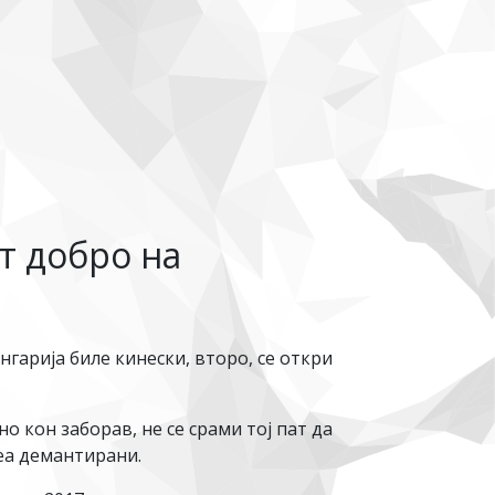
т добро на
нгарија биле кинески, второ, се откри
 кон заборав, не се срами тој пат да
еа демантирани.