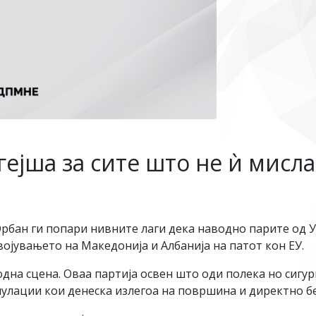
ејша за сите што не ѝ мисла
Орбан ги попари нивните лаги дека наводно парите од У
војувањето на Македонија и Албанија на патот кон ЕУ.
на сцена. Оваа партија освен што оди полека но сигурно
пулации кои денеска излегоа на површина и директно б