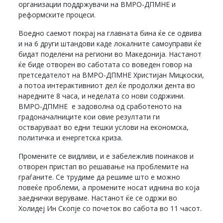
организации поддржувачи на ВМРО-ДПМНЕ и
реформските процеси.
Воедно саемот покрај на главната бина ќе се одвива
и на 6 други штандови каде локалните самоуправи ќе
бидат поделени на региони во Македонија. Настанот
ќе биде отворен во саботата со воведен говор на
претседателот на ВМРО-ДПМНЕ Христијан Мицкоски,
а потоа интерактивниот дел ќе продолжи дента во
наредните 8 часа, и неделата со нови содржини.
ВМРО-ДПМНЕ е задоволна од сработеното на
градоначалниците кои овие резултати ги
остваруваат во едни тешки услови на економска,
политичка и енергетска криза.
Промените се видливи, и е забележлив поинаков и
отворен пристап во решавање на проблемите на
граѓаните. Се трудиме да решиме што е можно
повеќе проблеми, а промените носат иднина во која
заеднички веруваме. Настанот ќе се одржи во
Холидеј Ин Скопје со почеток во сабота во 11 часот.