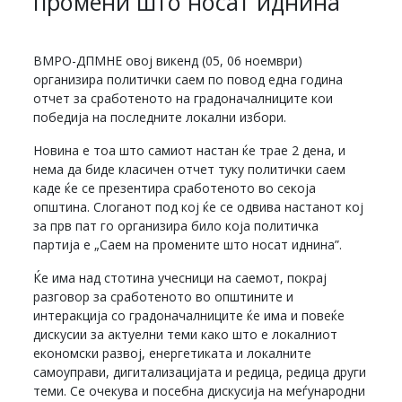
промени што носат иднина”
ВМРО-ДПМНЕ овој викенд (05, 06 ноември)
организира политички саем по повод една година
отчет за сработеното на градоначалниците кои
победија на последните локални избори.
Новина е тоа што самиот настан ќе трае 2 дена, и
нема да биде класичен отчет туку политички саем
каде ќе се презентира сработеното во секоја
општина. Слоганот под кој ќе се одвива настанот кој
за прв пат го организира било која политичка
партија е „Саем на промените што носат иднина”.
Ќе има над стотина учесници на саемот, покрај
разговор за сработеното во општините и
интеракција со градоначалниците ќе има и повеќе
дискусии за актуелни теми како што е локалниот
економски развој, енергетиката и локалните
самоуправи, дигитализацијата и редица, редица други
теми. Се очекува и посебна дискусија на меѓународни