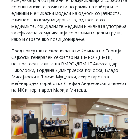
комуникација со граѓаните, комуникација и соработка
со општинските комитети во рамки на изборните
единици и ефикасни модели на односи со јавноста,
етичност во комуницирањето, односите со
медиумите, социјалните медиуми и нивната употреба
за ефикасна комуникација со различни целни групи,
како и стратешко позиционирање.
Пред присутните свое излагање ќе имаат и Ѓоргија
Сајкоски генерален секретар на ВМРО-ДПМНЕ,
потпретседателите на ВМРО-ДПМНЕ Александар
Николоски, Гордана Димитриеска Кочоска, Владо
Мисајлоски и Тимчо Муцунски, секретарот за
меѓународна соработка Стефан Андоновски и членот
на ИК и портпарол Марија Митева.