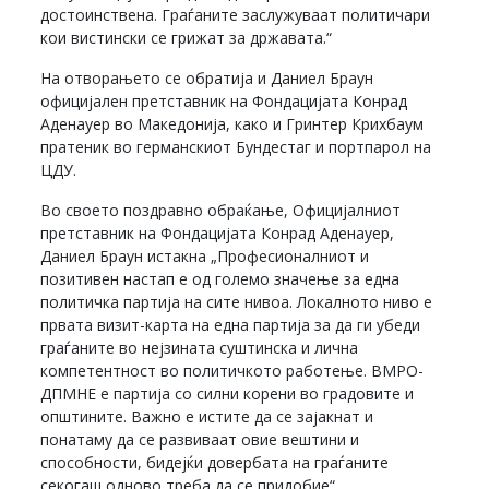
достоинствена. Граѓаните заслужуваат политичари
кои вистински се грижат за државата.“
На отворањето се обратија и Даниел Браун
официјален претставник на Фондацијата Конрад
Аденауер во Македонија, како и Гринтер Крихбаум
пратеник во германскиот Бундестаг и портпарол на
ЦДУ.
Во своето поздравно обраќање, Официјалниот
претставник на Фондацијата Конрад Аденауер,
Даниел Браун истакна „Професионалниот и
позитивен настап е од големо значење за една
политичка партија на сите нивоа. Локалното ниво е
првата визит-карта на една партија за да ги убеди
граѓаните во нејзината суштинска и лична
компетентност во политичкото работење. ВМРО-
ДПМНЕ е партија со силни корени во градовите и
општините. Важно е истите да се зајакнат и
понатаму да се развиваат овие вештини и
способности, бидејќи довербата на граѓаните
секогаш одново треба да се придобие“.