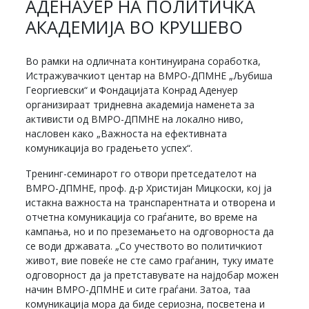
АДЕНАУЕР НА ПОЛИТИЧКА
АКАДЕМИЈА ВО КРУШЕВО
Во рамки на одличната континуирана соработка,
Истражувачкиот центар на ВМРО-ДПМНЕ „Љубиша
Георгиевски“ и Фондацијата Конрад Аденуер
организираат тридневна академија наменета за
активисти од ВМРО-ДПМНЕ на локално ниво,
насловен како „Важноста на ефективната
комуникација во градењето успех“.
Тренинг-семинарот го отвори претседателот на
ВМРО-ДПМНЕ, проф. д-р Христијан Мицкоски, кој ја
истакна важноста на транспарентната и отворена и
отчетна комуникација со граѓаните, во време на
кампања, но и по преземањето на одговорноста да
се води државата. „Со учеството во политичкиот
живот, вие повеќе не сте само граѓанин, туку имате
одговорност да ја претставувате на најдобар можен
начин ВМРО-ДПМНЕ и сите граѓани. Затоа, таа
комуникација мора да биде сериозна, посветена и