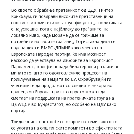
Во своето обраќање пратеникот од ЦДУ, Гинтер
Крихбаум, ги поздрави високите претставници на
општински комитети истакнувајќи дека „…политиката
е најуспешна, кога е најблиску до граѓаните, на
локално ниво, каде мораме да се грижиме за
потребите на своите граѓани.„ Тој истакна дека се
надева дека и ВМРО-ДПМНЕ како членка на
Европската Народна партија, ќе има можност
наскоро да учествува на изборите за Европскиот
Парламент, жалејќи поради билатерални разлики во
минатото, што го одолговлечиле процесот на
приклучување на земјата во ЕУ. Охрабрувајќи ги
учесниците да продолжат со следните чекори во
правец кон Европа, при што цврсто можат да
сметаат на поддршката на пратеничката група на
ЦДУ/ЦСУ во Бундестагот, но особено на ЦДУ како
партија.
Тридневниот настан ќе се осврне на теми како што
се улогата на општинските комитети во ефективната