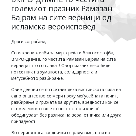
големиот празник Рамазан
Бајрам на сите верници од
исламска вероисповед
Драги сограѓани,
Со искрени желби за мир, среќа и благосостојба,
ВМРО-ДПМНЕ го честита Рамазан Бајрам на сите
верници што го слават! Овој празник нека биде
потсетник на хуманоста, солидарноста и
меѓусебното разбирање.
Овие денови се потсетник дека вистинската сила на
едно општество се мери преку меѓусебната почит,
разбирање и грижата за другите, вредности кои се
втемелени во нашето општество и кои нè
обединуваат без разлика на вера, етничка или друга
припадност.
Во период кога заеднички се радуваме, но и во