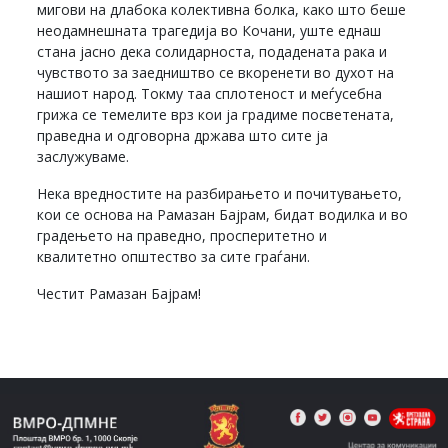
мигови на длабока колективна болка, како што беше
неодамнешната трагедија во Кочани, уште еднаш
стана јасно дека солидарноста, подадената рака и
чувството за заедништво се вкоренети во духот на
нашиот народ. Токму таа сплотеност и меѓусебна
грижа се темелите врз кои ја градиме посветената,
праведна и одговорна држава што сите ја
заслужуваме.
Нека вредностите на разбирањето и почитувањето,
кои се основа на Рамазан Бајрам, бидат водилка и во
градењето на праведно, просперитетно и
квалитетно општество за сите граѓани.
Честит Рамазан Бајрам!