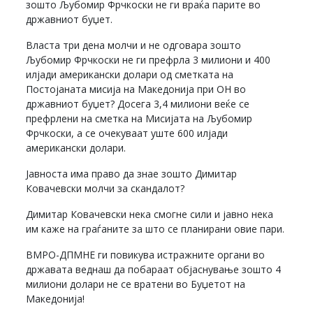
зошто Љубомир Фрчкоски не ги враќа парите во
државниот буџет.
Власта три дена молчи и не одговара зошто
Љубомир Фрчкоски не ги префрла 3 милиони и 400
илјади американски долари од сметката на
Постојаната мисија на Македонија при ОН во
државниот буџет? Досега 3,4 милиони веќе се
префрлени на сметка на Мисијата на Љубомир
Фрчкоски, а се очекуваат уште 600 илјади
американски долари.
Јавноста има право да знае зошто Димитар
Ковачевски молчи за скандалот?
Димитар Ковачевски нека смогне сили и јавно нека
им каже на граѓаните за што се планирани овие пари.
ВМРО-ДПМНЕ ги повикува истражните органи во
државата веднаш да побараат објаснување зошто 4
милиони долари не се вратени во Буџетот на
Македонија!