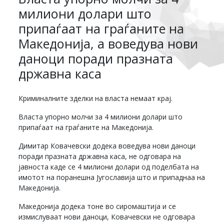
милиони долари што
припаѓаат на граѓаните на
Македонија, а воведува нови
даноци поради празната
државна каса
Криминалните зделки на власта немаат крај.
Власта упорно молчи за 4 милиони долари што
припаѓаат на граѓаните на Македонија.
Димитар Ковачевски додека воведува нови даноци
поради празната државна каса, не одговара на
јавноста каде се 4 милиони долари од поделбата на
имотот на поранешна Југославија што и припаднаа на
Македонија.
Македонија додека тоне во сиромаштија и се
измислуваат нови даноци, Ковачевски не одговара