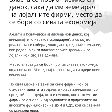
данок, сака да им земе арач
на лојалните фирми, место да
се бори со сивата економија
Ахмети и Ковачевски измислија нов данок, кој
внимавајте го нарекоа „солидарен“, а со кој во
реалноста се собира дупло данок, од оние компании,
кои редовно си ги плаќаат своите давачки и се
лојални кон својата држава.
Место власта да се бори против сивата економија,
која цвета во Македонија, таа сака да ги одере овие
компании.
Но оваа мерка не важи за оние фирми, кои се
основани минатата година, а кои се занимаваат со
продажба на струја, што е смешно, кога токму тие
фирми се основани од роднините и пријателите на
високите функционери на ДУИ и СДС, кои се стекнаа
со милиони евра.