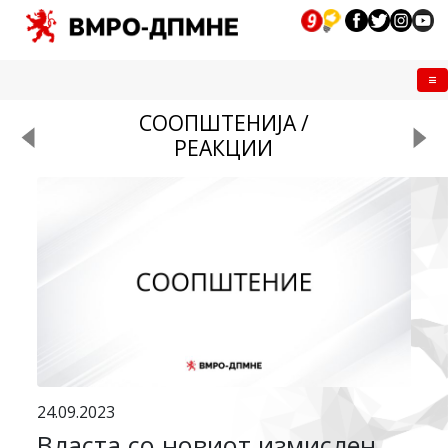
Me
СООПШТЕНИЈА /
РЕАКЦИИ
24.09.2023
Власта со новиот измислен