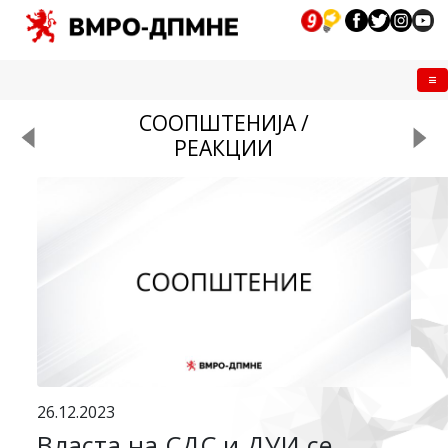
Me
СООПШТЕНИЈА /
РЕАКЦИИ
26.12.2023
Власта на СДС и ДУИ се