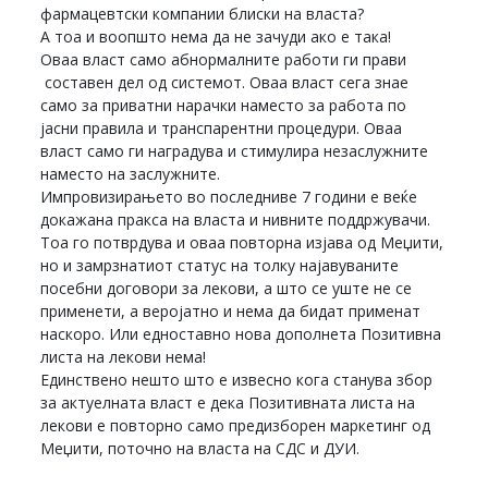
фармацевтски компании блиски на власта?
А тоа и воопшто нема да не зачуди ако е така!
Оваа власт само абнормалните работи ги прави
составен дел од системот. Оваа власт сега знае
само за приватни нарачки наместо за работа по
јасни правила и транспарентни процедури. Оваа
власт само ги наградува и стимулира незаслужните
наместо на заслужните.
Импровизирањето во последниве 7 години е веќе
докажана пракса на власта и нивните поддржувачи.
Тоа го потврдува и оваа повторна изјава од Меџити,
но и замрзнатиот статус на толку најавуваните
посебни договори за лекови, а што се уште не се
применети, а веројатно и нема да бидат применат
наскоро. Или едноставно нова дополнета Позитивна
листа на лекови нема!
Единствено нешто што е извесно кога станува збор
за актуелната власт е дека Позитивната листа на
лекови е повторно само предизборен маркетинг од
Меџити, поточно на власта на СДС и ДУИ.