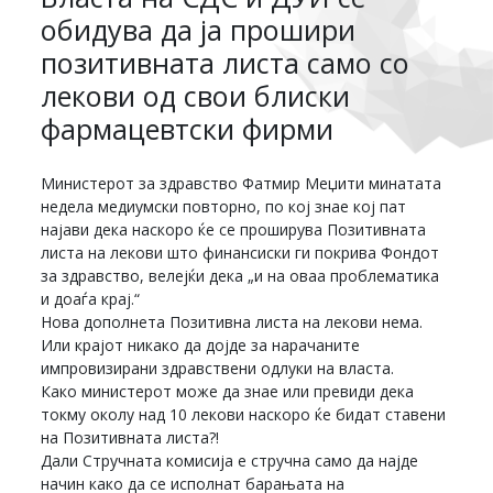
обидува да ја прошири
позитивната листа само со
лекови од свои блиски
фармацевтски фирми
Министерот за здравство Фатмир Меџити минатата
недела медиумски повторно, по кој знае кој пат
најави дека наскоро ќе се проширува Позитивната
листа на лекови што финансиски ги покрива Фондот
за здравство, велејќи дека „и на оваа проблематика
и доаѓа крај.“
Нова дополнета Позитивна листа на лекови нема.
Или крајот никако да дојде за нарачаните
импровизирани здравствени одлуки на власта.
Како министерот може да знае или превиди дека
токму околу над 10 лекови наскоро ќе бидат ставени
на Позитивната листа?!
Дали Стручната комисија е стручна само да најде
начин како да се исполнат барањата на