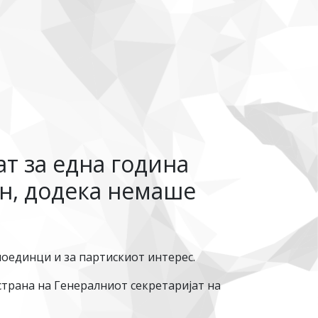
т за една година
н, додека немаше
поединци и за партискиот интерес.
страна на Генералниот секретаријат на