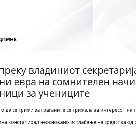
преку владиниот секретарија
и евра на сомнителен начи
бници за учениците
 да се грижи за граѓаните се грижела за интересот на 
ина констатирал неосновано исплаќање на средства од 