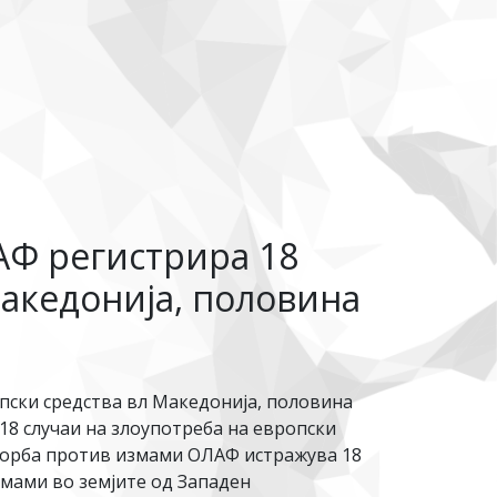
АФ регистрира 18
Македонија, половина
опски средства вл Македонија, половина
18 случаи на злоупотреба на европски
 борба против измами ОЛАФ истражува 18
змами во земјите од Западен