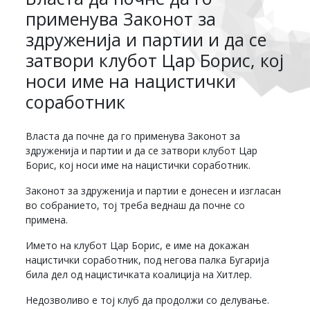
применува Законот за
здруженија и партии и да се
затвори клубот Цар Борис, кој
носи име на нацистички
соработник
Власта да почне да го применува Законот за
здруженија и партии и да се затвори клубот Цар
Борис, кој носи име на нацистички соработник.
Законот за здруженија и партии е донесен и изгласан
во собранието, тој треба веднаш да почне со
примена.
Името на клубот Цар Борис, е име на докажан
нацистички соработник, под негова палка Бугарија
била дел од нацистичката коалиција на Хитлер.
Недозволиво е тој клуб да продолжи со делување.