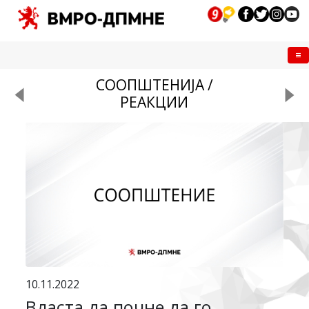
Me
СООПШТЕНИЈА /
РЕАКЦИИ
10.11.2022
Власта да почне да го