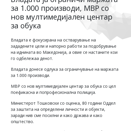
за 1.000 производи, МВР со
нов мултимедијален центар
за обука
Владата е фокусирана на остварување на
зададените цели и напорно работи за подобрување
на иднината во Македонија, а овие се настаните кои
го одбележаа денот.
Владата донесе одлука за ограничување на маржата
за 1.000 производи.
МВР со нов мултимедијален центар за обука со цел
поефикасна и попрофесионална полиција.
Министерот Тошковски со оценка, 80 години Оддел
за заштита на определени личности и објекти,
заради нив сме посилни и како држава и како
општество.