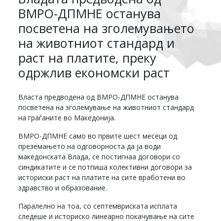
ВМРО-ДПМНЕ останува
посветена на зголемувањето
на животниот стандард и
раст на платите, преку
одржлив економски раст
Власта предводена од ВМРО-ДПМНЕ останува
посветена на зголемување на животниот стандард
на граѓаните во Македонија.
ВМРО-ДПМНЕ само во првите шест месеци од
преземањето на одговорноста да ја води
македонската Влада, се постигнаа договори со
синдикатите и се потпиша колективни договори за
историски раст на платите на сите вработени во
здравство и образование.
Паралелно на тоа, со септемвриската исплата
следеше и историско линеарно покачување на сите