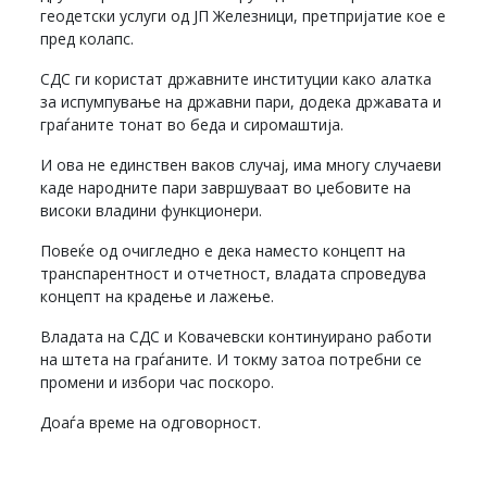
геодетски услуги од ЈП Железници, претпријатие кое е
пред колапс.
СДС ги користат државните институции како алатка
за испумпување на државни пари, додека државата и
граѓаните тонат во беда и сиромаштија.
И ова не единствен ваков случај, има многу случаеви
каде народните пари завршуваат во џебовите на
високи владини функционери.
Повеќе од очигледно е дека наместо концепт на
транспарентност и отчетност, владата спроведува
концепт на крадење и лажење.
Владата на СДС и Ковачевски континуирано работи
на штета на граѓаните. И токму затоа потребни се
промени и избори час поскоро.
Доаѓа време на одговорност.