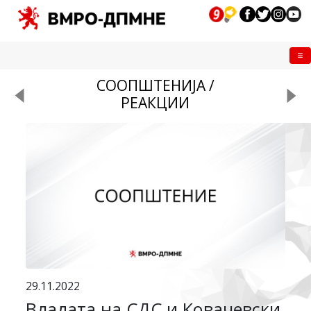
Me
СООПШТЕНИЈА /
РЕАКЦИИ
29.11.2022
Владата на СДС и Ковачевски