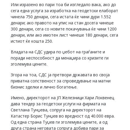
Или изразено во пари тоа би изгледало вака, ако до
сега една услуга за изработка на геодетски елаборат
чинела 750 денари, сега истата ќе чини дури 1.552
денари; ако правото на упис на стан досега чинеше
300 денари, сега со новите покачувања ќе чини 1200
денари, или ако имотен лист чинеше 180 денари, сега
истиот ќе кошта 250.
Владата на СДС удира по џебот на граѓаните и
поради неспособност да менаџира со кризите ги
зголемува цените.
Згора на тоа, СДС ја претвори државата во своја
приватна сопственост за спроведување на матни
бизнис зделки и лично богатење.
Имено, директорот на ЈП Железници Хари Локвенец
дава тендер за геодетски услуги на фирмата на
Светлана Тунџева, сопруга на директорот на
Катастер Борис Тунџев во вредност од 40.000 евра.
Од една страна Туџев ги зголемува цените, а од
друга страна неговата сопруга добива пари за