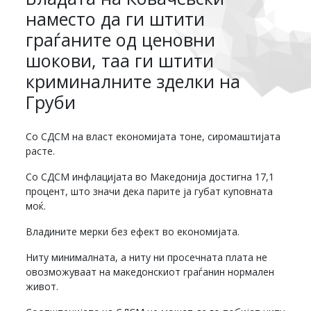
наместо да ги штити
граѓаните од ценовни
шокови, таа ги штити
криминалните зделки на
Груби
Со СДСМ на власт економијата тоне, сиромаштијата
расте.
Со СДСМ инфлацијата во Македонија достигна 17,1
процент, што значи дека парите ја губат куповната
моќ.
Владините мерки без ефект во економијата.
Ниту минималната, а ниту ни просечната плата не
овозможуваат на македонскиот граѓанин нормален
живот.