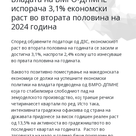
испорача 3,1% економски
раст во втората половина на
2024 година
Според објавените податоци од ДЗС, економскиот
раст во втората половина на годината се засили и
достигна 3,1%, наспроти 2,4% колку што изнесуваше
во првата половина на годината.
Ваквото позитивно поместување на македонската
економија се должи на успешните економски
политики на владата предводена од ВМРО-ДПМНЕ
која го стабилизира слободниот пад на
земјоделското производство, кој траеше речиси
четиринаесет квартали по ред. Исто така,
интензивната градежна офанзива од страна на
државата придонесе за висок годишен реален раст
од 13,5% на активноста во градежништвото во
последниот квартал на годината. Растот во
трговијата на мало и големо беше поизразен во