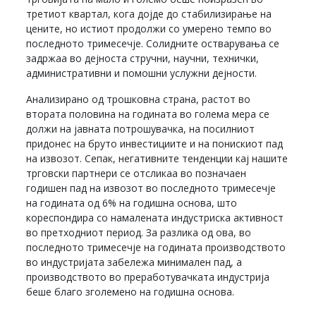
третиот квартал, кога дојде до стабилизирање на
цените, но истиот продолжи со умерено темпо во
последното тримесечје. Солидните остварувања се
задржаа во дејноста стручни, научни, технички,
административни и помошни услужни дејности.
Анализирано од трошковна страна, растот во
втората половина на годината во голема мера се
должи на јавната потрошувачка, на посилниот
придонес на бруто инвестициите и на понискиот пад
на извозот. Сепак, негативните тенденции кај нашите
трговски партнери се отсликаа во позначаен
годишен пад на извозот во последното тримесечје
на годината од 6% на годишна основа, што
кореспондира со намалената индустриска активност
во претходниот период. За разлика од ова, во
последното тримесечје на годината производството
во индустријата забележа минимален пад, а
производството во преработувачката индустрија
беше благо зголемено на годишна основа.