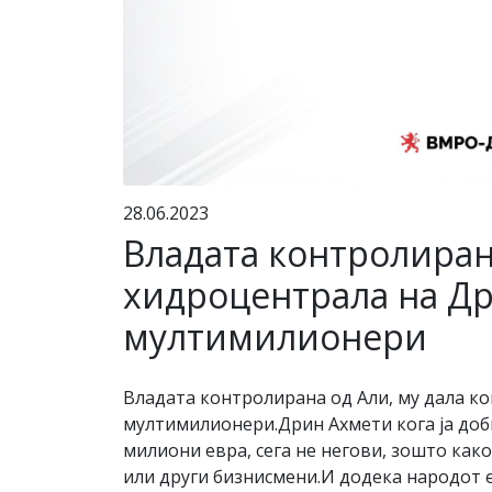
28.06.2023
Владата контролирана
хидроцентрала на Др
мултимилионери
Владата контролирана од Али, му дала ко
мултимилионери.Дрин Ахмети кога ја доби
милиони евра, сега не негови, зошто како
или други бизнисмени.И додека народот ед