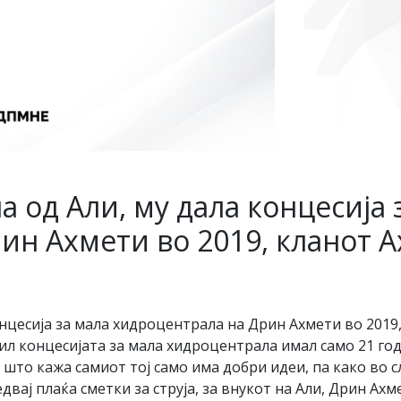
 од Али, му дала концесија 
ин Ахмети во 2019, кланот А
нцесија за мала хидроцентрала на Дрин Ахмети во 2019
л концесијата за мала хидроцентрала имал само 21 годи
 што кажа самиот тој само има добри идеи, па како во с
вај плаќа сметки за струја, за внукот на Али, Дрин Ахм