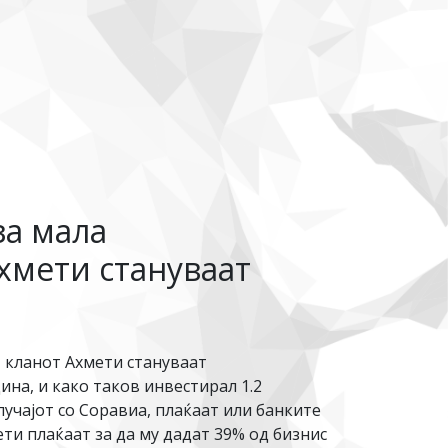
за мала
хмети стануваат
, кланот Ахмети стануваат
на, и како таков инвестирал 1.2
лучајот со Соравиа, плаќаат или банките
ети плаќаат за да му дадат 39% од бизнис