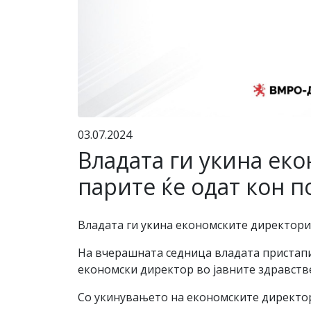
03.07.2024
Владата ги укина ек
парите ќе одат кон 
Владата ги укина економските директори 
На вчерашната седница владата пристапи
економски директор во јавните здравств
Со укинувањето на економските директори