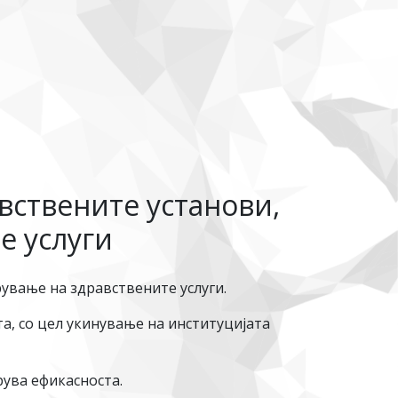
вствените установи,
е услуги
ување на здравствените услуги.
а, со цел укинување на институцијата
рува ефикасноста.