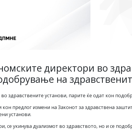
ономските директори во здра
подобрување на здравственит
во здравствените установи, парите ќе одат кон подобр
 кон предлог измени на Законот за здравствена заштит
ени установи.
, се укинува дуализмот во здравството, но и се подоб