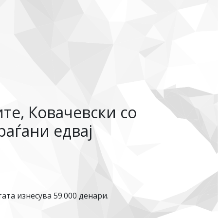
те, Ковачевски со
раѓани едвај
ата изнесува 59.000 денари.