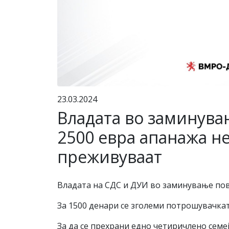
23.03.2024
Владата во заминува
2500 евра апанажа не 
преживуваат
Владата на СДС и ДУИ во заминување пов
За 1500 денари се зголеми потрошувачката
За да се прехрани едно четиричлено семе