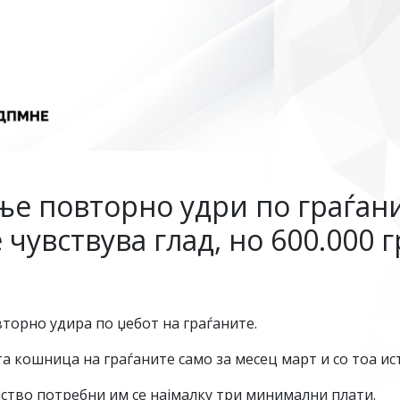
ње повторно удри по граѓани
чувствува глад, но 600.000 г
торно удира по џебот на граѓаните.
 кошница на граѓаните само за месец март и со тоа ист
јство потребни им се најмалку три минимални плати.