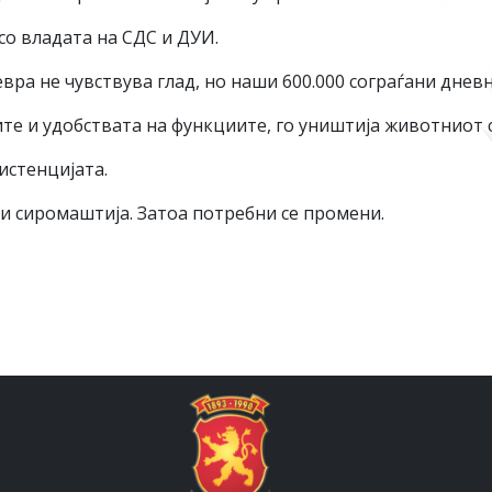
со владата на СДС и ДУИ.
вра не чувствува глад, но наши 600.000 сограѓани дневн
е и удобствата на функциите, го уништија животниот с
истенцијата.
 и сиромаштија. Затоа потребни се промени.