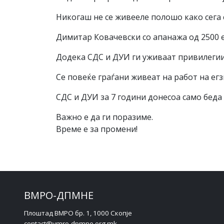
Никогаш не се живееле полошо како сега 
Димитар Ковачевски со апанажа од 2500 е
Додека СДС и ДУИ ги уживаат привилегиит
Се повеќе граѓани живеат на работ на егз
СДС и ДУИ за 7 години донесоа само беда
Важно е да ги поразиме.
Време е за промени!
ВМРО-ДПМНЕ
Плоштад ВМРО бр. 1, 1000 Скопје
contact@vmro-dpmne.org.mk