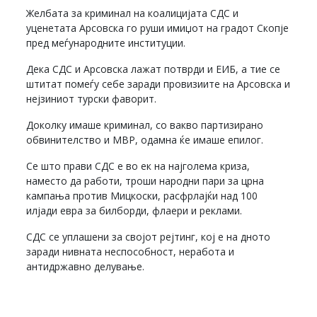
Желбата за криминал на коалицијата СДС и
уценетата Арсовска го руши имиџот на градот Скопје
пред меѓународните институции.
Дека СДС и Арсовска лажат потврди и ЕИБ, а тие се
штитат помеѓу себе заради провизиите на Арсовска и
нејзиниот турски фаворит.
Доколку имаше криминал, со вакво партизирано
обвинителство и МВР, одамна ќе имаше епилог.
Се што прави СДС е во ек на најголема криза,
наместо да работи, троши народни пари за црна
кампања против Мицкоски, расфрлајќи над 100
илјади евра за билборди, флаери и реклами.
СДС се уплашени за својот рејтинг, кој е на дното
заради нивната неспособност, неработа и
антидржавно делување.