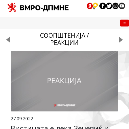
Me
СООПШТЕНИЈА /
РЕАКЦИИ
27.09.2022
Вистината е дека Зечевиќ и