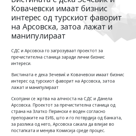
Ковачевски имаат бизнис
интерес од турскиот фаворит
на Арсовска, затоа лажат и
манипулираат
СДС и Арсовска го загрозуваат проектот за
пречистителна станица заради лични бизнис
интереси.
Вистината е дека Зечевиќ и Ковачевски имаат бизнис
интерес од турскиот фаворит на Арсовска, затоа
лажат и манипулираат
Скопјани се жртва на алчноста на СДС и Данела
Арсовска. Проектот за пречистителна станица од
страна на Златко Перински е воден согласно
препораките на ЕИБ, што и го потврдија од банката,
за разлика од него, Арсовска сакала да влијае во
постапката и менува Комисија среде процес.