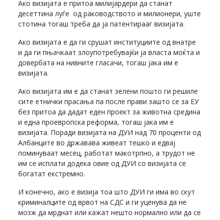
Ако визијата е притоа милијардери да станат
десеттина луѓе од раководството и милионери, уште
стотина тогаш треба да ја патентирааг визијата.
Ако визијата е да ги срушат институциите од внатре
и да ги пњачкаат злоупотребувајќи ја власта моќта и
довербата на нивните гласачи, тогаш јака им е
визијата.
Ако визијата им е да станат зелени пошто ги решиле
сите етнички прасања па после прави зашто се за ЕУ
без притоа да дадат еден проект за животна средина
и една проевропска реформа, тогаш јака им е
визијата. Поради визијата на ДУИ над 70 проценти од
Албанците во државава живеат тешко и едвај
поминуваат месец, работат макотрпно, а трудот не
им се исплати додека овие од ДУИ со визијата се
богатат екстремно.
И конечно, ако е визија тоа што ДУИ ги има во скут
криминалците од врвот на СДС и ги уценува да не
мозж да мрднат или кажат нешто нормално или да се