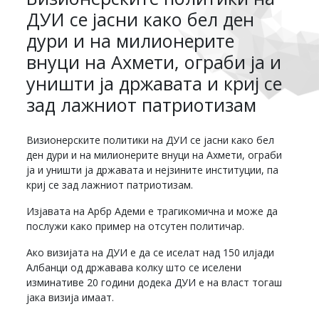
ДУИ се јасни како бел ден
дури и на милионерите
внуци на Ахмети, ограби ја и
уништи ја државата и криј се
зад лажниот патриотизам
Визионерските политики на ДУИ се јасни како бел
ден дури и на милионерите внуци на Ахмети, ограби
ја и уништи ја државата и нејзините институции, па
криј се зад лажниот патриотизам.
Изјавата на Арбр Адеми е трагикомична и може да
послужи како пример на отсутен политичар.
Ако визијата на ДУИ е да се иселат над 150 илјади
Албанци од државава колку што се иселени
изминативе 20 години додека ДУИ е на власт тогаш
јака визија имаат.