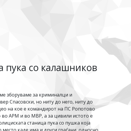
а пука со калашников
еме зборуваме за криминалци и
р Спасовски, но ниту до него, ниту до
ео на кое е командирот на ПС Ропотово
о во АРМ и во МВР, а за цивили истото е
олициската станица пука со пушка која
о место каде има и други граѓани, односно