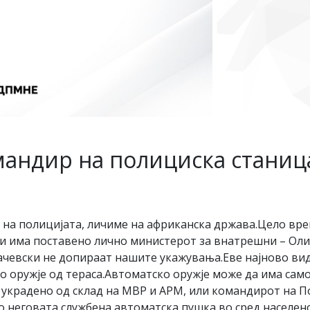
мандир на полициска станиц
е на полицијата, личиме на африканска држава.Цело вр
 има поставено лично министерот за внатрешни – Оливе
чевски не допираат нашите укажувања.Еве најново вид
ко оружје од тераса.Автоматско оружје може да има сам
е украдено од склад на МВР и АРМ, или командирот на П
со неговата службена автоматска пушка во сред населен