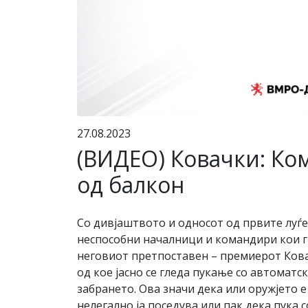
27.08.2023
(ВИДЕО) Ковачки: Ко
од балкон
Со дивјаштвото и односот од првите луѓ
неспособни началници и командири кои ги
неговиот претпоставен – премиерот Кова
од кое јасно се гледа пукање со автоматс
забрането. Ова значи дека или оружјето 
нелегално ја поседува или пак дека пука 