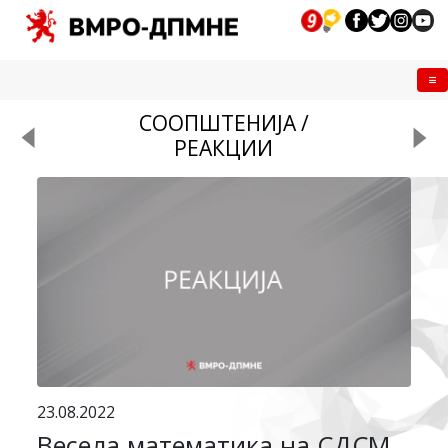
Me
СООПШТЕНИЈА /
РЕАКЦИИ
23.08.2022
Весела математика на СДСМ,