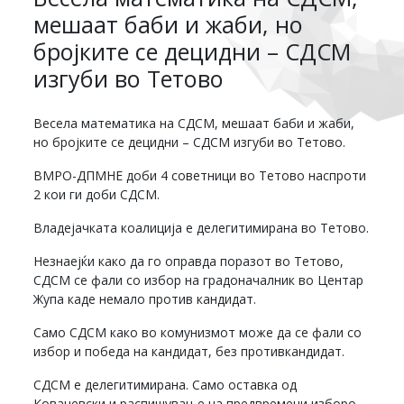
мешаат баби и жаби, но
бројките се децидни – СДСМ
изгуби во Тетово
Весела математика на СДСМ, мешаат баби и жаби,
но бројките се децидни – СДСМ изгуби во Тетово.
ВМРО-ДПМНЕ доби 4 советници во Тетово наспроти
2 кои ги доби СДСМ.
Владејачката коалиција е делегитимирана во Тетово.
Незнаејќи како да го оправда поразот во Тетово,
СДСМ се фали со избор на градоначалник во Центар
Жупа каде немало против кандидат.
Само СДСМ како во комунизмот може да се фали со
избор и победа на кандидат, без противкандидат.
СДСМ е делегитимирана. Само оставка од
Ковачевски и распишување на предвремени изборо