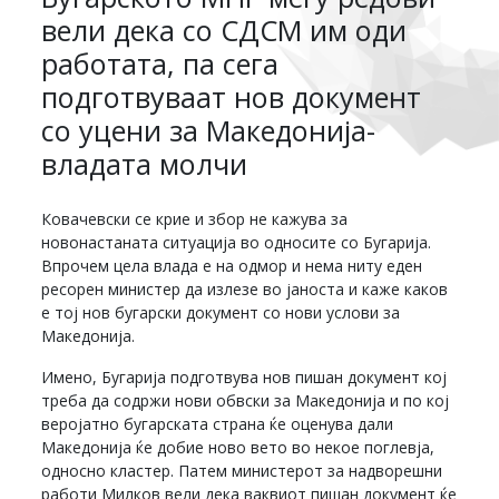
вели дека со СДСМ им оди
работата, па сега
подготвуваат нов документ
со уцени за Македонија-
владата молчи
Ковачевски се крие и збор не кажува за
новонастаната ситуација во односите со Бугарија.
Впрочем цела влада е на одмор и нема ниту еден
ресорен министер да излезе во јаноста и каже каков
е тој нов бугарски документ со нови услови за
Македонија.
Имено, Бугарија подготвува нов пишан документ кој
треба да содржи нови обвски за Македонија и по кој
веројатно бугарската страна ќе оценува дали
Македонија ќе добие ново вето во некое поглевја,
односно кластер. Патем министерот за надворешни
работи Милков вели дека ваквиот пишан документ ќе