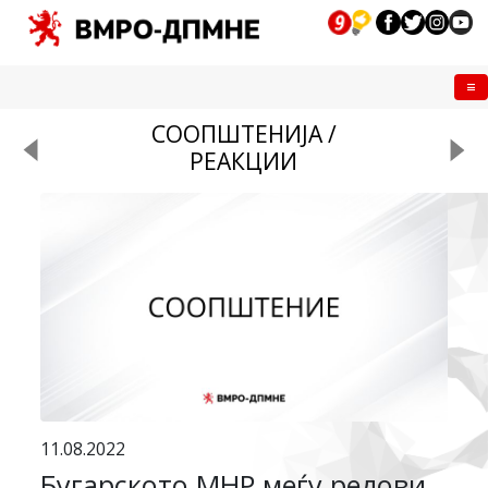
Me
СООПШТЕНИЈА /
РЕАКЦИИ
11.08.2022
Бугарското МНР меѓу редови