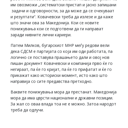
им овозможи „систематски пристап и јасно запишани
задачи и одговорности, за да може да се очекуваат
и резултати“. Ковачевски треба да излезе и да каже
што значи ова за Македонија. Кои се новите
понижувања кои се подготвени да ги направат
заради нивните лични кариери.
Патем Милков, бугарскиот МНР меѓу редови вели
дека СДСМ е партијата со која им оди работата, па
логично се поставува прашањето дали и овој нов
пишан документ Ковачевски и компанија прво ќе го
негираат, па ќе го кријат, па ќе го прифатат и ќе го
прикажат како историски момент, исто како што
направија со сите предавства претходно.
Ваквите понижувања мора да престанат. Македонија
мора да има цврсти национални и државни позиции.
За жал со оваа влада тоа не е можно. Затоа народот
треба да одлучи.