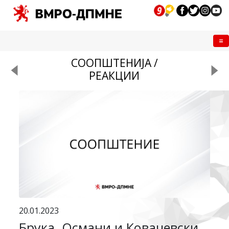
Me
СООПШТЕНИЈА /
РЕАКЦИИ
20.01.2023
Брука, Османи и Ковачевски