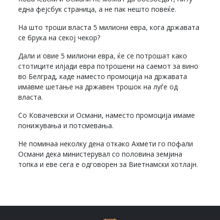
една фејсбук страница, а не пак нешто повеќе.
На што троши власта 5 милиони евра, кога државата
се брука на секој чекор?
Дали и овие 5 милиони евра, ќе се потрошат како
стотиците илјади евра потрошени на саемот за вино
во Белград, каде наместо промоција на државата
имавме шетање на државен трошок на луѓе од
власта.
Со Ковачевски и Османи, наместо промоција имаме
понижувања и потсмевања.
Не поминаа неколку дена откако Ахмети го пофали
Османи дека министерувал со половина земјина
топка и еве сега е одговорен за Виетнамски хотлајн.