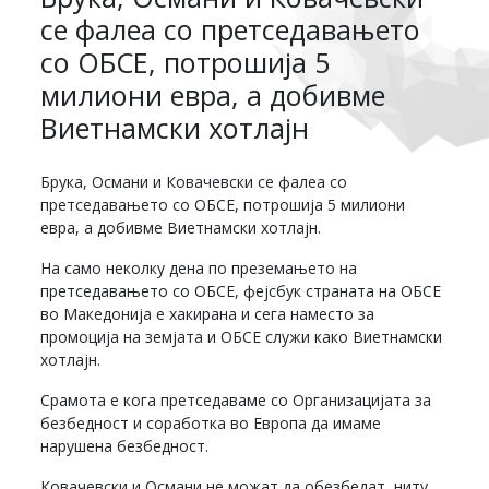
се фалеа со претседавањето
со ОБСЕ, потрошија 5
милиони евра, а добивме
Виетнамски хотлајн
Брука, Османи и Ковачевски се фалеа со
претседавањето со ОБСЕ, потрошија 5 милиони
евра, а добивме Виетнамски хотлајн.
На само неколку дена по преземањето на
претседавањето со ОБСЕ, фејсбук страната на ОБСЕ
во Македонија е хакирана и сега наместо за
промоција на земјата и ОБСЕ служи како Виетнамски
хотлајн.
Срамота е кога претседаваме со Организацијата за
безбедност и соработка во Европа да имаме
нарушена безбедност.
Ковачевски и Османи не можат да обезбедат, ниту