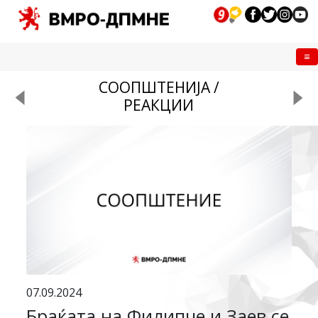
Me
СООПШТЕНИЈА /
РЕАКЦИИ
07.09.2024
Браќата на Филипче и Заев се