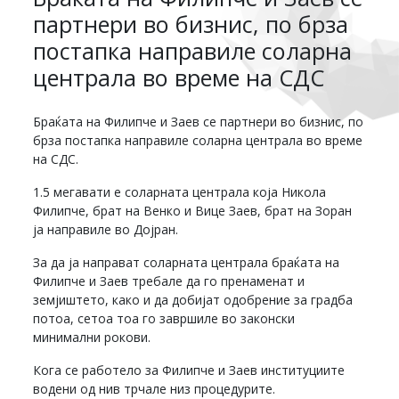
партнери во бизнис, по брза
постапка направиле соларна
централа во време на СДС
Браќата на Филипче и Заев се партнери во бизнис, по
брза постапка направиле соларна централа во време
на СДС.
1.5 мегавати е соларната централа која Никола
Филипче, брат на Венко и Вице Заев, брат на Зоран
ја направиле во Дојран.
За да ја направат соларната централа браќата на
Филипче и Заев требале да го пренаменат и
земјиштето, како и да добијат одобрение за градба
потоа, сетоа тоа го завршиле во законски
минимални рокови.
Кога се работело за Филипче и Заев институциите
водени од нив трчале низ процедурите.