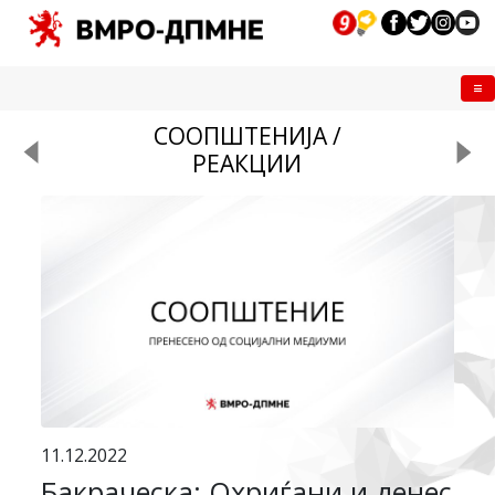
Me
СООПШТЕНИЈА /
РЕАКЦИИ
11.12.2022
Бакраческа: Охриѓани и денес