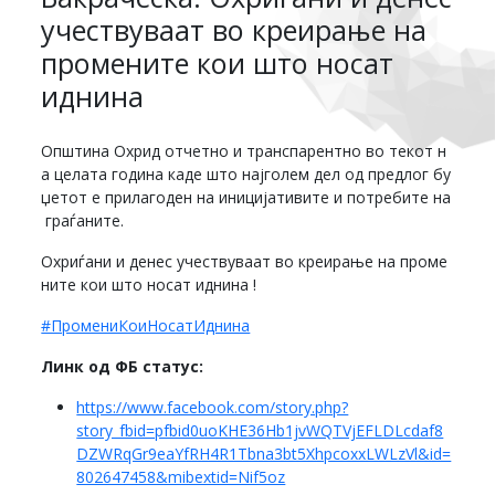
учествуваат во креирање на
промените кои што носат
иднина
Општина Охрид отчетно и транспарентно во текот н
а целата година каде што најголем дел од предлог бу
џетот е прилагоден на иницијативите и потребите на
граѓаните.
Охриѓани и денес учествуваат во креирање на проме
ните кои што носат иднина !
#ПромениКоиНосатИднина
Линк од ФБ статус:
https://www.facebook.com/story.php?
story_fbid=pfbid0uoKHE36Hb1jvWQTVjEFLDLcdaf8
DZWRqGr9eaYfRH4R1Tbna3bt5XhpcoxxLWLzVl&id=
802647458&mibextid=Nif5oz