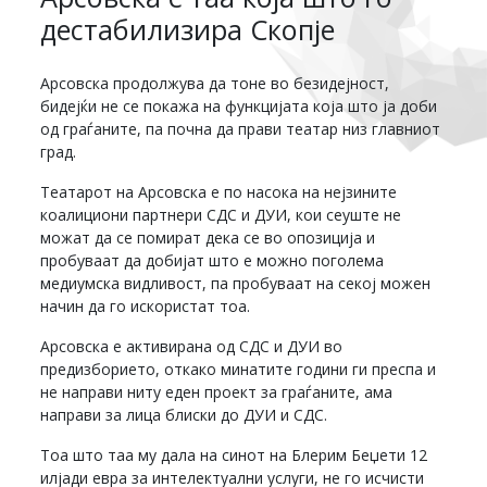
дестабилизира Скопје
Арсовска продолжува да тоне во безидејност,
бидејќи не се покажа на функцијата која што ја доби
од граѓаните, па почна да прави театар низ главниот
град.
Театарот на Арсовска е по насока на нејзините
коалициони партнери СДС и ДУИ, кои сеуште не
можат да се помират дека се во опозиција и
пробуваат да добијат што е можно поголема
медиумска видливост, па пробуваат на секој можен
начин да го искористат тоа.
Арсовска е активирана од СДС и ДУИ во
предизборието, откако минатите години ги преспа и
не направи ниту еден проект за граѓаните, ама
направи за лица блиски до ДУИ и СДС.
Тоа што таа му дала на синот на Блерим Беџети 12
илјади евра за интелектуални услуги, не го исчисти