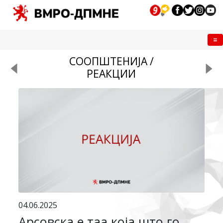
Me
СООПШТЕНИЈА /
РЕАКЦИИ
04.06.2025
Арсовска е таа која што го