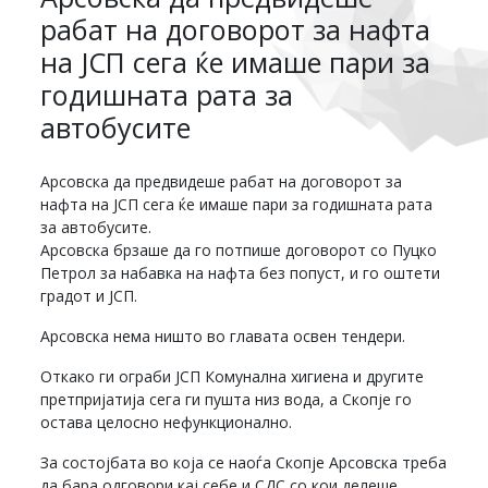
рабат на договорот за нафта
на ЈСП сега ќе имаше пари за
годишната рата за
автобусите
Арсовска да предвидеше рабат на договорот за
нафта на ЈСП сега ќе имаше пари за годишната рата
за автобусите.
Арсовска брзаше да го потпише договорот со Пуцко
Петрол за набавка на нафта без попуст, и го оштети
градот и ЈСП.
Арсовска нема ништо во главата освен тендери.
Откако ги ограби ЈСП Комунална хигиена и другите
претпријатија сега ги пушта низ вода, а Скопје го
остава целосно нефункционално.
За состојбата во која се наоѓа Скопје Арсовска треба
да бара одговори кај себе и СДС со кои делеше