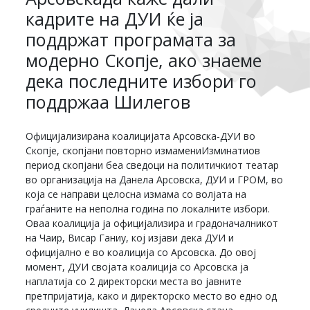
кадрите на ДУИ ќе ја
поддржат програмата за
модерно Скопје, ако знаеме
дека последните избори го
поддржаа Шилегов
Официјализирана коалицијата Арсовска-ДУИ во
Скопје, скопјани повторно измамениИзминатиов
период скопјани беа сведоци на политичкиот театар
во организација на Данела Арсовска, ДУИ и ГРОМ, во
која се направи целосна измама со волјата на
граѓаните на неполна година по локалните избори.
Оваа коалиција ја официјализира и градоначалникот
на Чаир, Висар Ганиу, кој изјави дека ДУИ и
официјално е во коалиција со Арсовска. До овој
момент, ДУИ својата коалиција со Арсовска ја
наплатија со 2 директорски места во јавните
претпријатија, како и директорско место во едно од