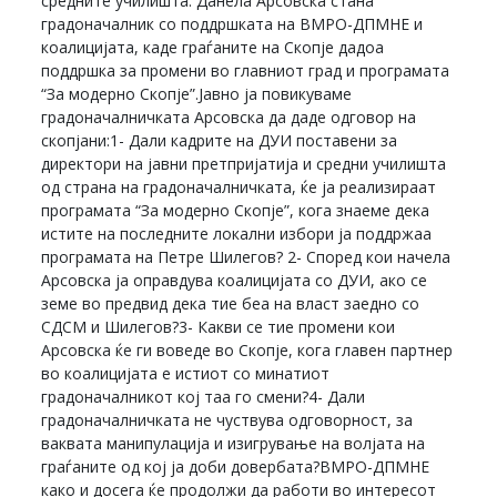
средните училишта. Данела Арсовска стана
градоначалник со поддршката на ВМРО-ДПМНЕ и
коалицијата, каде граѓаните на Скопје дадоа
поддршка за промени во главниот град и програмата
“За модерно Скопје”.Јавно ја повикуваме
градоначалничката Арсовска да даде одговор на
скопјани:1- Дали кадрите на ДУИ поставени за
директори на јавни претпријатија и средни училишта
од страна на градоначалничката, ќе ја реализираат
програмата “За модерно Скопје”, кога знаеме дека
истите на последните локални избори ја поддржаа
програмата на Петре Шилегов? 2- Според кои начела
Арсовска ја оправдува коалицијата со ДУИ, ако се
земе во предвид дека тие беа на власт заедно со
СДСМ и Шилегов?3- Какви се тие промени кои
Арсовска ќе ги воведе во Скопје, кога главен партнер
во коалицијата е истиот со минатиот
градоначалникот кој таа го смени?4- Дали
градоначалничката не чуствува одговорност, за
ваквата манипулација и изигрување на волјата на
граѓаните од кој ја доби довербата?ВМРО-ДПМНЕ
како и досега ќе продолжи да работи во интересот