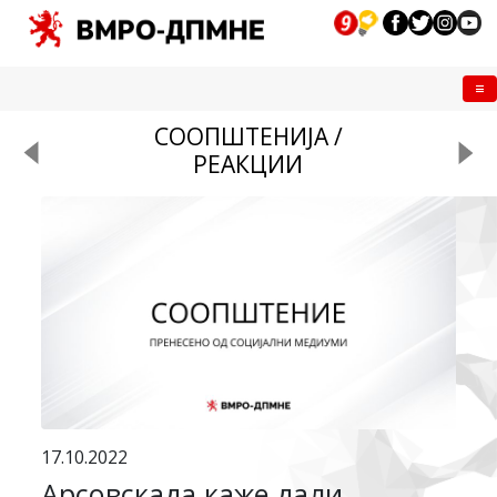
Me
СООПШТЕНИЈА /
РЕАКЦИИ
17.10.2022
Арсовскада каже дали