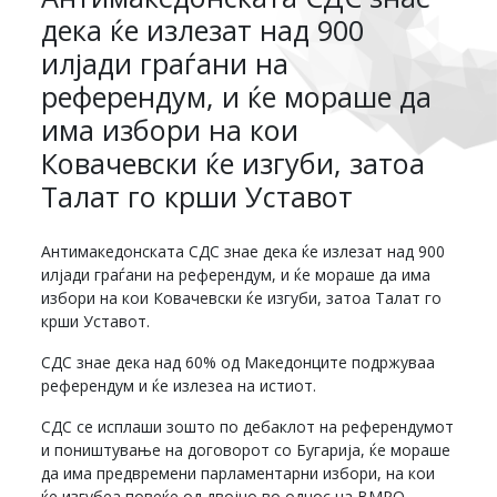
дека ќе излезат над 900
илјади граѓани на
референдум, и ќе мораше да
има избори на кои
Ковачевски ќе изгуби, затоа
Талат го крши Уставот
Антимакедонската СДС знае дека ќе излезат над 900
илјади граѓани на референдум, и ќе мораше да има
избори на кои Ковачевски ќе изгуби, затоа Талат го
крши Уставот.
СДС знае дека над 60% од Македонците подржуваа
референдум и ќе излезеа на истиот.
СДС се исплаши зошто по дебаклот на референдумот
и поништување на договорот со Бугарија, ќе мораше
да има предвремени парламентарни избори, на кои
ќе изгубеа повеќе од двојно во однос на ВМРО-