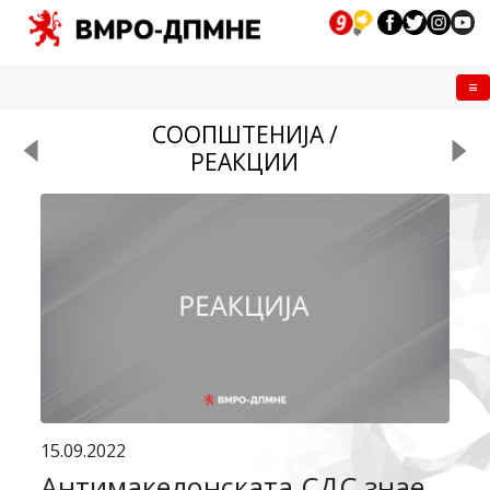
Me
СООПШТЕНИЈА /
РЕАКЦИИ
15.09.2022
Антимакедонската СДС знае