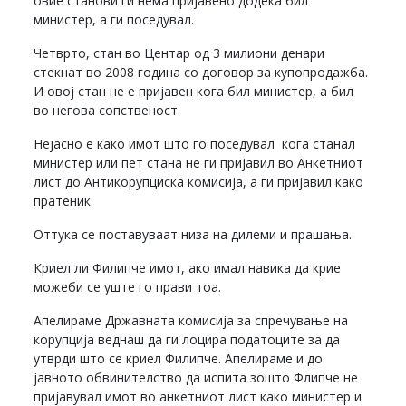
овие станови ги нема пријавено додека бил
министер, а ги поседувал.
Четврто, стан во Центар од 3 милиони денари
стекнат во 2008 година со договор за купопродажба.
И овој стан не е пријавен кога бил министер, а бил
во негова сопственост.
Нејасно е како имот што го поседувал кога станал
министер или пет стана не ги пријавил во Анкетниот
лист до Антикорупциска комисија, а ги пријавил како
пратеник.
Оттука се поставуваат низа на дилеми и прашања.
Криел ли Филипче имот, ако имал навика да крие
можеби се уште го прави тоа.
Апелираме Државната комисија за спречување на
корупција веднаш да ги лоцира податоците за да
утврди што се криел Филипче. Апелираме и до
јавното обвинителство да испита зошто Флипче не
пријавувал имот во анкетниот лист како министер и