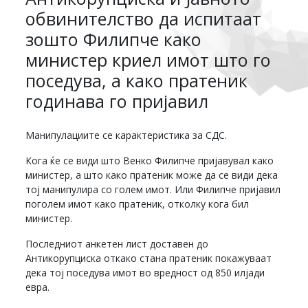
обвинителство да испитаат
зошто Филипче како
министер криел имот што го
поседува, а како пратеник
годинава го пријавил
Манипулациите се карактеристика за СДС.
Кога ќе се види што Венко Филипче пријавувал како
министер, а што како пратеник може да се види дека
тој манипулира со голем имот. Или Филипче пријавил
поголем имот како пратеник, отколку кога бил
министер.
Последниот анкетен лист доставен до
Антикорупциска откако стана пратеник покажуваат
дека тој поседува имот во вредност од 850 илјади
евра.