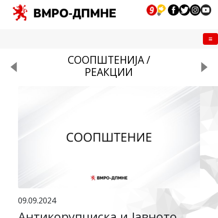
Me
СООПШТЕНИЈА /
РЕАКЦИИ
09.09.2024
Антикорупциска и Јавното