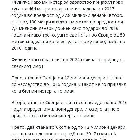
Филипче како министер за здравство пријавил прво,
куќа од 464 метри квадратни изградена во 2017
година во вредност од 27,8 милиони денари, второ,
стан од 130 метри квадратни метри во вредност од
7,8 милиони денари добиен како подарок во 2016
година и како трето, уште еден стан во Скопје од 50
метри квадратни кој е резултат на купопродажба во
2010 година.
Филипче како пратеник во 2024 година го пријавува
следниот имот.
Прво, стан во Скопје од 12 милиони денари стекнат
со наследство во 2016 година. Станот не го пријавил
кога бил министер, а го имал.
Второ, стан во Скопје стекнат со наследство во 2016
година вреден 3 милиони денари. И овој стан не е
пријавен кога бил министер, а го имал.
Трето, два стана во Скопје од по 12 милиони денари,
стекнати со договор за градба во 2017 година. И