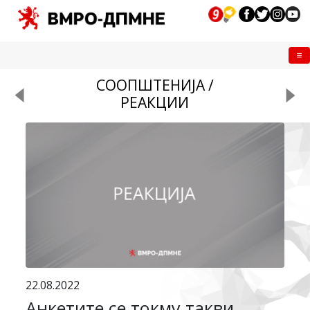
Me
СООПШТЕНИЈА /
РЕАКЦИИ
22.08.2022
Анкетите се токму такви,