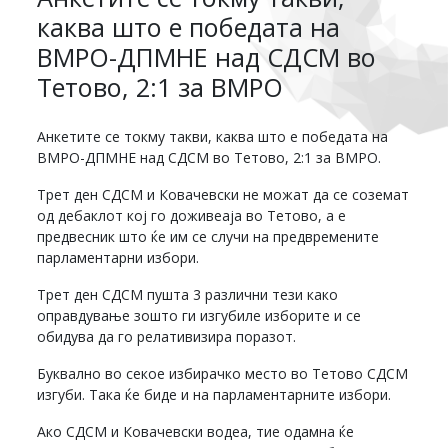
каква што е победата на
ВМРО-ДПМНЕ над СДСМ во
Тетово, 2:1 за ВМРО
Анкетите се токму такви, каква што е победата на
ВМРО-ДПМНЕ над СДСМ во Тетово, 2:1 за ВМРО.
Трет ден СДСМ и Ковачевски не можат да се соземат
од дебаклот кој го доживеаја во Тетово, а е
предвесник што ќе им се случи на предвремените
парламентарни избори.
Трет ден СДСМ пушта 3 различни тези како
оправдување зошто ги изгубиле изборите и се
обидува да го релативизира поразот.
Буквално во секое избирачко место во Тетово СДСМ
изгуби. Така ќе биде и на парламентарните избори.
Ако СДСМ и Ковачевски водеа, тие одамна ќе