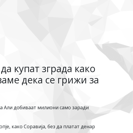
да купат зграда како
ваме дека се грижи за
а Али добиваат милиони само заради
је, како Соравија, без да платат денар