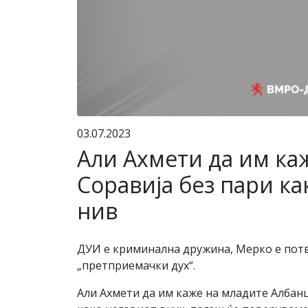
03.07.2023
Али Ахмети да им каж
Соравија без пари ка
нив
ДУИ е криминална дружина, Мерко е потв
„претприемачки дух“.
Али Ахмети да им каже на младите Албанц