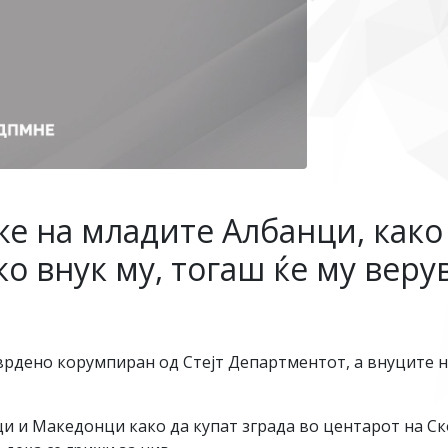
е на младите Албанци, како 
ко внук му, тогаш ќе му веру
рдено корумпиран од Стејт Департментот, а внуците н
и и Македонци како да купат зграда во центарот на Скоп