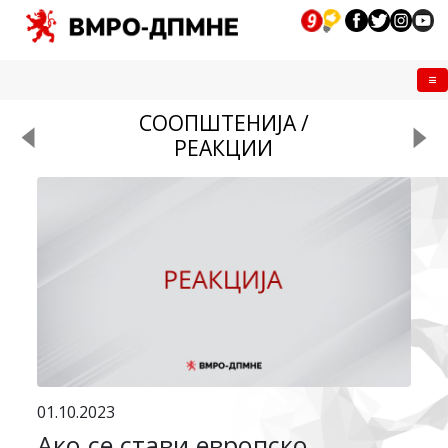
Me
СООПШТЕНИЈА /
РЕАКЦИИ
01.10.2023
Ако се стави европско