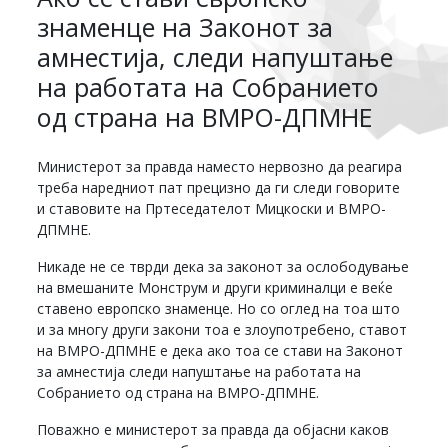
знаменце на Законот за
амнестија, следи напуштање
на работата на Собранието
од страна на ВМРО-ДПМНЕ
Министерот за правда наместо нервозно да реагира
треба наредниот пат прецизно да ги следи говорите
и ставовите на Пртеседателот Мицкоски и ВМРО-
ДПМНЕ.
Никаде не се тврди дека за законот за ослободување
на вмешаните Монструм и други криминалци е веќе
ставено европско знаменце. Но со оглед на тоа што
и за многу други закони тоа е злоупотребено, ставот
на ВМРО-ДПМНЕ е дека ако тоа се стави на Законот
за амнестија следи напуштање на работата на
Собранието од страна на ВМРО-ДПМНЕ.
Поважно е министерот за правда да објасни каков