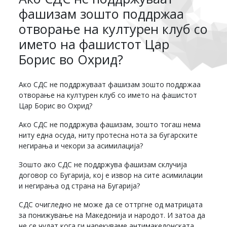
фашизам зошто поддржаа
отворање на културен клуб со
името на фашистот Цар
Борис во Охрид?
Ако СДС не поддржуваат фашизам зошто поддржаа
отворање на културен клуб со името на фашистот
Цар Борис во Охрид?
Ако СДС не поддржува фашизам, зошто тогаш нема
ниту една осуда, ниту протесна нота за бугарските
негирања и чекори за асимилација?
Зошто ако СДС не поддржува фашизам склучија
договор со Бугарија, кој е извор на сите асимилации
и негирања од страна на Бугарија?
СДС очигледно не може да се оттргне од матрицата
за понижување на Македонија и народот. И затоа да
не се чудат кога ги нарекуваме антимакедонската