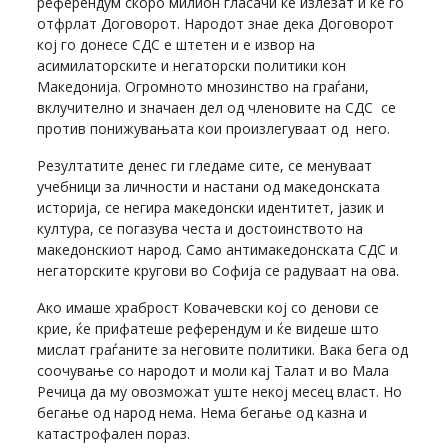
референдум скоро милион гласачи ќе излезат и ќе го
отфрлат Договорот. Народот знае дека Договорот
кој го донесе СДС е штетен и е извор на
асимилаторските и негаторски политики кон
Македонија. Огромното мнозинство на граѓани,
вклучително и значаен дел од членовите на СДС се
против понижувањата кои произлегуваат од него.
Резултатите денес ги гледаме сите, се менуваат
учебници за личности и настани од македонската
историја, се негира македонски идентитет, јазик и
култура, се погазува честа и достоинството на
македонскиот народ. Само антимакедонската СДС и
негаторските кругови во Софија се радуваат на ова.
Ако имаше храброст Ковачевски кој со денови се
крие, ќе прифатеше референдум и ќе видеше што
мислат граѓаните за неговите политики. Вака бега од
соочување со народот и моли кај Талат и во Мала
Речица да му овозможат уште некој месец власт. Но
бегање од народ нема. Нема бегање од казна и
катастрофален пораз.