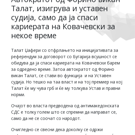
Талат, изигрува и уставен
судија, само да ја спаси
кариерата на Ковачевски за
некое време
Талат Џафери со отфрлањето на иницијативата за
референдум за договорот со Бугарија всушност се
обидува да ја спаси кариерата на Ковачевски барем
за одредено време. Затоа автократот од Форино
викан Талат, се стави во функција и на Уставен
судија. Но тешко на таа власт и на тој премиер на кој
Талат ќе му чува грб и ќе му толкува Устав и правни
норми.
Очајот во власта предводена од антимакедонската
СДС е толку голем што се спремни да направат се,
само да не се соочат со народот.
Очигледно се свесни дека доколку се одржи