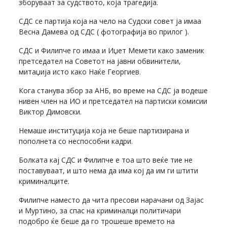
зборуваат за судството, која трагедија.
СДС се партија која на чело на Судски совет ја имаа
Весна Дамева од СДС ( фотографија во прилог ).
СДС и Филипче го имаа и Иџет Мемети како заменик
претседател на Советот на јавни обвинители,
митаџија исто како Наќе Георгиев.
Кога станува збор за АНБ, во време на СДС ја водеше
нивен член на ИО и претседател на партиски комисии
Виктор Димовски.
Немаше институција која не беше партизирана и
пополнета со неспособни кадри.
Болката кај СДС и Филипче е тоа што веќе тие не
поставуваат, и што нема да има кој да им ги штити
криминалците.
Филипче наместо да чита пресови нарачани од Зајас
и Муртино, за спас на криминалци политичари
подобро ќе беше да го трошеше времето на