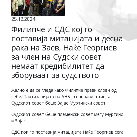
25.12.2024
Филипче и СДС кој го
поставија митаџијата и десна
рака на Заев, Наќе Георгиев
за член на Судски совет
немаат кредибилитет да
зборуваат за судството
Жално е да се гледа како Филипче прави кловн од
себе. Партизацијата на АНБ ја направија тие, а
Судскиот совет беше Зајас Муртински совет.
Судскиот совет беше племенски совет меѓу Муртино
и Зајас.
СДС кои го поставија митаџијата Наќе Георгиев сега