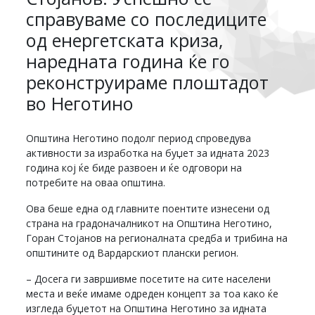
справуваме со последиците
од енергетската криза,
наредната година ќе го
реконструираме плоштадот
во Неготино
Општина Неготино подолг период спроведува
активности за изработка на буџет за идната 2023
година кој ќе биде развоен и ќе одговори на
потребите на оваа општина.
Ова беше една од главните поентите изнесени од
страна на градоначалникот на Општина Неготино,
Горан Стојанов на регионалната средба и трибина на
општините од Вардарскиот плански регион.
– Досега ги завршивме посетите на сите населени
места и веќе имаме одреден концепт за тоа како ќе
изгледа буџетот на Општина Неготино за идната