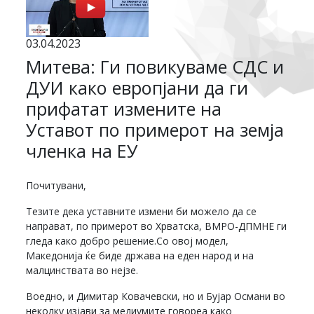
03.04.2023
Mитева: Ги повикуваме СДС и
ДУИ како европјани да ги
прифатат измените на
Уставот по примерот на земја
членка на ЕУ
Почитувани,
Тезите дека уставните измени би можело да се
направат, по примерот во Хрватска, ВМРО-ДПМНЕ ги
гледа како добро решение.Со овој модел,
Македонија ќе биде држава на еден народ и на
малцинствата во нејзе.
Воедно, и Димитар Ковачевски, но и Бујар Османи во
неколку изјави за медиумите говореа како