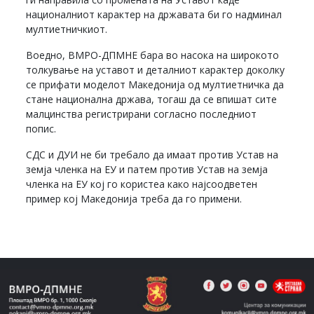
националниот карактер на државата би го надминал
мултиетничкиот.
Воедно, ВМРО-ДПМНЕ бара во насока на широкото
толкување на уставот и деталниот карактер доколку
се прифати моделот Македонија од мултиетничка да
стане национална држава, тогаш да се впишат сите
малцинства регистрирани согласно последниот
попис.
СДС и ДУИ не би требало да имаат против Устав на
земја членка на ЕУ и патем против Устав на земја
членка на ЕУ кој го користеа како најсоодветен
пример кој Македонија треба да го примени.