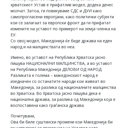
хрватскиот Устав е прифатлив модел, додека денес
молчат. Затоа, ги повикуваме СДС и ДУИ како
самопрогласени европјани, како политички субјекти
кои се залагаат за европски фронт да ги прифатат
измените на уставот по примерот на земја членка на
ЕУ.
Со овој модел, Македонија ќе биде држава на еден
народ и на малцинствата во неа.
Имено, во уставот на Република Хрватска јасно
пишува НАЦИОНАЛНИ МАЛЦИНСТВА, а во уставот
на Република Македонија ДЕЛОВИ ОД НАРОД.
Разликата е голема – македонскиот народ е
изедначен со останатите народи кои живеат во
Македонија, за разлика од националните малцинства
во Хрватска. Во Хрватска јасно пишува дека е
национална држава, за разлика од Македонија која е
воспоставена како граѓанска држава.
Почитувани,
Ова би биле суштински промени кои Македонија би
ги направила со промената на Уставот каде