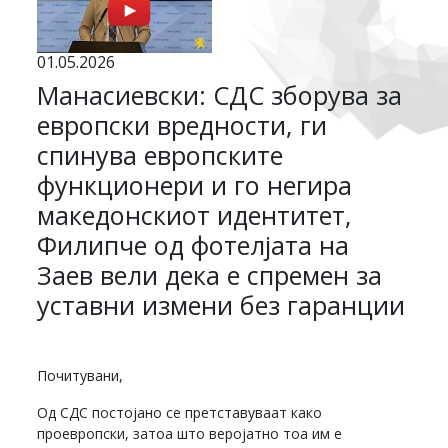
01.05.2026
Манасиевски: СДС зборува за
европски вредности, ги
спинува европските
функционери и го негира
македонскиот идентитет,
Филипче од фотелјата на
Заев вели дека е спремен за
уставни измени без гаранции
Почитувани,
Од СДС постојано се претставуваат како
проевропски, затоа што веројатно тоа им е