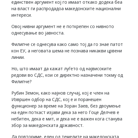
единствен аргумент кој го имаат откако додека беа
на власт ги распродадоа македонските национални
интереси.
Овој нивни аргумент не е поткрепен со нивното
однесување во јавноста.
Филипче се однесува како само тој да го знае патот
кон ЕУ, а неговата шема не познава никакви црвени
линии.
Но, што имаат да кажат луѓето од највисоките
редови во СДС, кои се директно назначени токму од
Филипче?
Рубин Земон, како најнов случај, кој е член на
Извршен одбор на СДС, кој е и поранешен
функционер за време на Зоран Заев, без двоумење
на еден поткаст изјави дека за него Гоце Делчев е
небитен, дека е мит, и дека не е важен кога станува
збор за македонската државност.
Да повториме, еден од темелите на македонската