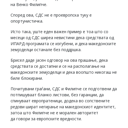
на Венко Филипче.
Според ова, СДС не е проевропска туку е
опортунистичка.
Исто така, уште еден важен пример е тоа што со
месеци од СДС ширеа невистини дека средствата од
ИПАРД програмата се изгубени, и дека македонските
земјоделци останале без поддршка.
Брисел даде јасен одговор на ова прашање, дека
средствата се достапни и се на располагање на
македонските земјоделци и дека воопшто никогаш не
биле блокирани.
Почитувани граѓани, СДС и Филипче се подготвени да
потпишуваат бланко листови, без гаранции, да
спинуваат европратеници, додека во сопствените
редови шират негирање на македонскиот идентитет,
затоа што Филипче не е морален авторитет
да говори за европските вредности.