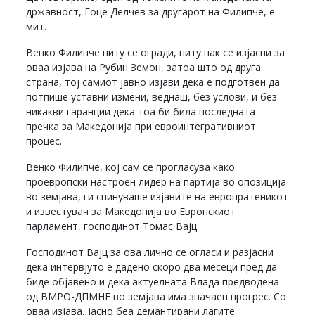
државност, Гоце Делчев за другарот на Филипче, е
мит.
Венко Филипче ниту се огради, ниту пак се изјасни за
оваа изјава на Рубин Земон, затоа што од друга
страна, тој самиот јавно изјави дека е подготвен да
потпише уставни измени, веднаш, без услови, и без
никакви гаранции дека тоа би била последната
пречка за Македонија при евроинтегративниот
процес.
Венко Филипче, кој сам се прогласува како
проевропски настроен лидер на партија во опозиција
во земјава, ги спинуваше изјавите на европратеникот
и известувач за Македонија во Европскиот
парламент, господинот Томас Вајц.
Господинот Вајц за ова лично се огласи и разјасни
дека интервјуто е дадено скоро два месеци пред да
биде објавено и дека актуелната Влада предводена
од ВМРО-ДПМНЕ во земјава има значаен прогрес. Со
оваа изјава, јасно беа демантирани лагите